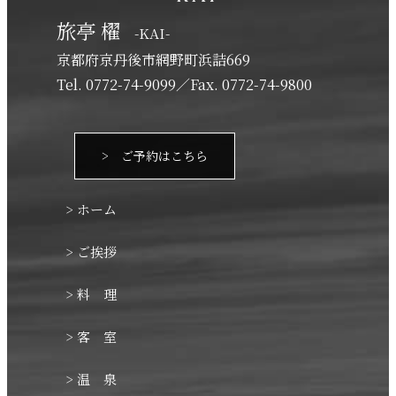
旅亭 櫂
-KAI-
京都府京丹後市網野町浜詰669
Tel. 0772-74-9099／Fax. 0772-74-9800
> ご予約はこちら
> ホーム
> ご挨拶
> 料 理
> 客 室
> 温 泉