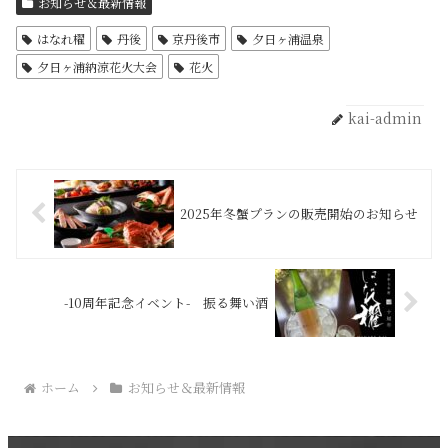
お知らせ＆最新情報
はなれ櫂
丹後
京丹後市
夕日ヶ浦温泉
夕日ヶ浦納涼花火大会
花火
kai-admin
2025年冬蟹プランの販売開始のお知らせ
-10周年記念イベント- 振る舞い酒
ホーム
お知らせ＆最新情報