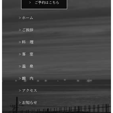
> ご予約はこちら
> ホーム
> ご挨拶
> 料 理
> 客 室
> 温 泉
> 館 内
> アクセス
> お知らせ