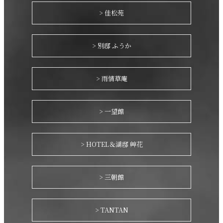
> 佳松苑
> 別邸 ふうか
> 雨情草庵
> 一望館
> HOTEL＆湖邸 艸花
> 三朝館
> TANTAN